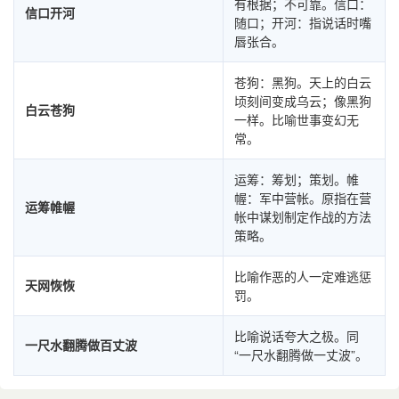
有根据；不可靠。信口：
信口开河
随口；开河：指说话时嘴
唇张合。
苍狗：黑狗。天上的白云
顷刻间变成乌云；像黑狗
白云苍狗
一样。比喻世事变幻无
常。
运筹：筹划；策划。帷
幄：军中营帐。原指在营
运筹帷幄
帐中谋划制定作战的方法
策略。
比喻作恶的人一定难逃惩
天网恢恢
罚。
比喻说话夸大之极。同
一尺水翻腾做百丈波
“一尺水翻腾做一丈波”。