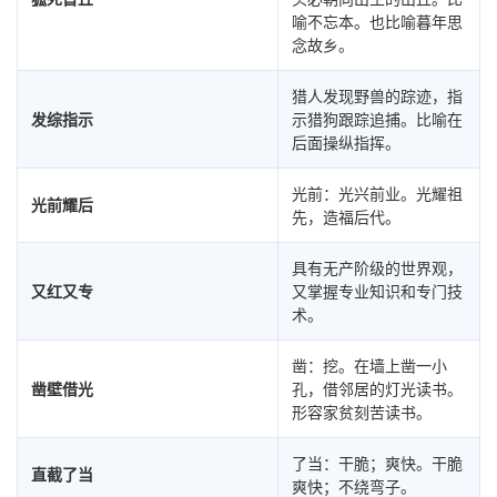
喻不忘本。也比喻暮年思
念故乡。
猎人发现野兽的踪迹，指
发综指示
示猎狗跟踪追捕。比喻在
后面操纵指挥。
光前：光兴前业。光耀祖
光前耀后
先，造福后代。
具有无产阶级的世界观，
又红又专
又掌握专业知识和专门技
术。
凿：挖。在墙上凿一小
凿壁借光
孔，借邻居的灯光读书。
形容家贫刻苦读书。
了当：干脆；爽快。干脆
直截了当
爽快；不绕弯子。