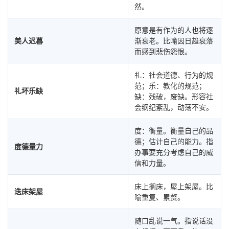
然。
原意是有作为的人也将逐
美人迟暮
渐衰老。比喻因日趋衰落
而感到悲伤怨恨。
礼：社会道德、行为的规
范；乐：教化的规范；
礼坏乐缺
缺：残破，废缺。形容社
会纲纪紊乱，动荡不安。
度：衡量。衡量自己的品
德；估计自己的能力。指
度德量力
办事要充分考虑自己的威
信和力量。
床上搁床，屋上架屋。比
迭床架屋
喻重复、累赘。
随口乱说一气。指说话没