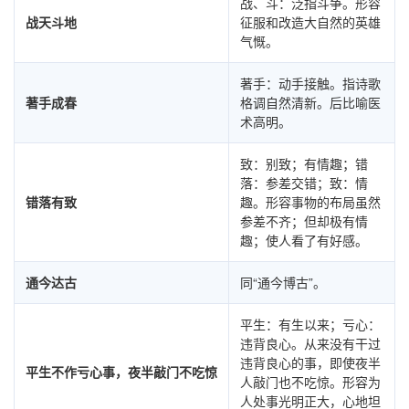
战、斗：泛指斗争。形容
战天斗地
征服和改造大自然的英雄
气慨。
著手：动手接触。指诗歌
著手成春
格调自然清新。后比喻医
术高明。
致：别致；有情趣；错
落：参差交错；致：情
错落有致
趣。形容事物的布局虽然
参差不齐；但却极有情
趣；使人看了有好感。
通今达古
同“通今博古”。
平生：有生以来；亏心：
违背良心。从来没有干过
违背良心的事，即使夜半
平生不作亏心事，夜半敲门不吃惊
人敲门也不吃惊。形容为
人处事光明正大，心地坦