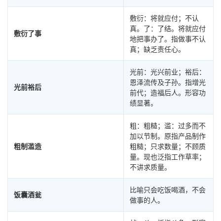
敷衍：将就应付；不认
真。了：了结。将就应付
敷衍了事
地把事办了。指做事不认
真；缺乏责任心。
光前：光兴前业；裕后：
恩泽流传及子孙。指增光
光前裕后
前代；造福后人。形容功
绩显著。
粗：粗糙；滥：过多而不
加以节制。原指产品制作
粗制滥造
粗糙；只求数量；不顾质
量。现也泛指工作草率；
不讲求质量。
比喻只会吃饭喝酒，不会
饭囊酒瓮
做事的人。