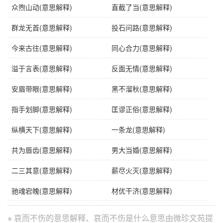
众喣山动(意思解释)
直截了当(意思解释)
用法
复杂式；作主语，分句；比喻做事适中，没有过度的
群龙无首(意思解释)
投石问路(意思解释)
地方。
辨形
“哀”，不能写作“衷”、“衰”；“伤”，不能写作“份”。
今来古往(意思解释)
同心合力(意思解释)
近义词
哀感顽艳
溢于言表(意思解释)
反面无情(意思解释)
反义词
亡国之音
安眉带眼(意思解释)
黑不溜秋(意思解释)
英语
mourful but not distressing
指手划脚(意思解释)
匡谬正俗(意思解释)
字义分解
纵横天下(意思解释)
一条龙(意思解释)
共为唇齿(意思解释)
男大当婚(意思解释)
āi
ér
bù fǒu
shāng
哀
而
不
伤
二三其意(意思解释)
薪尽火灭(意思解释)
驰魂宕魄(意思解释)
材优干济(意思解释)
※ 哀而不伤的意思解释、哀而不伤是什么意思由微珍文苑提