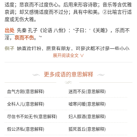
适度；悲哀而不过度伤心。后用来形容诗歌；音乐等含优雅
哀调；却又感情适度而不过分；具有中和美。②比喻言行适
度或无伤大雅。
出处
先秦 孔子《论语 八佾》：“子曰：‘《关雎》，乐而不
淫，
哀而不伤
。’”
例子
她喜欢打扮，愿意有朋友，可是这都不过是一些小小
展开阅读全文 ∨
的、
哀而不伤
的、青春的游戏。（老舍《四世同堂》四十
三）
更多成语的意思解释
基础信息
血气方刚(意思解释)
迷而不反(意思解释)
拼音
āi ér bù shāng
注音
ㄞ ㄦˊ ㄅㄨˋ ㄕㄤ
全科人儿(意思解释)
嘘寒问暖(意思解释)
繁体
哀而不傷
尽信书不如无书(意思解释)
妇人醇酒(意思解释)
正音
“而”，不能读作“ěr”。
假公济私(意思解释)
狐死首丘(意思解释)
感情
哀而不伤
是中性词。