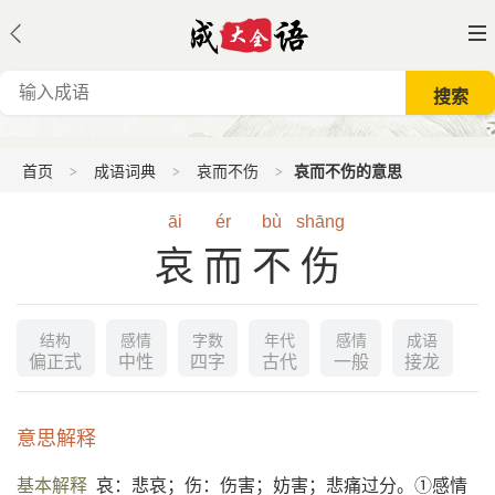
首页
成语词典
哀而不伤
哀而不伤的意思
āi
ér
bù
shāng
哀而不伤
结构
感情
字数
年代
感情
成语
偏正式
中性
四字
古代
一般
接龙
意思解释
基本解释
哀：悲哀；伤：伤害；妨害；悲痛过分。①感情