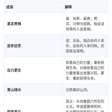
成语
解释
直：坦率、直爽；贾：
直言贾祸
买，引伸为招致。指说话
坦率的人会惹祸。
迩：近处。指近处的人安
迩安远至
乐，远处的人来归附。形
容政治清明。
依靠自己的力量；重新获
得生命。比喻依靠自己的
自力更生
力量使事业发展兴旺。更
生：重新获得生命。
青山绿水
泛称美好山河。
首丘：头向着狐穴所在的
土丘。传说狐狸将死时，
狐死首丘
头必朝向出生的山丘。比