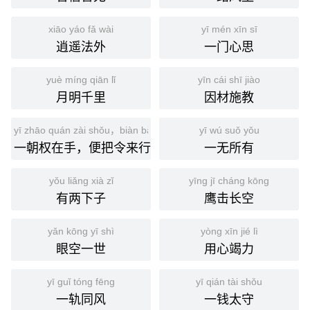
xiāo yáo fǎ wài
yī mén xīn sī
逍遥法外
一门心思
yuè míng qiān lǐ
yīn cái shī jiào
月明千里
因材施教
yī zhāo quán zài shǒu，biàn bǎ lìng lái xíng
yī wú suǒ yǒu
一朝权在手，便把令来行
一无所有
yǒu liǎng xià zǐ
yīng jī cháng kōng
有两下子
鹰击长空
yǎn kōng yī shì
yòng xīn jié lì
眼空一世
用心竭力
yī guǐ tóng fēng
yī qián tài shǒu
一轨同风
一钱太守