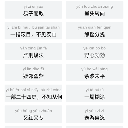
yì zǐ ér jiào
yūn tóu zhuàn xiàng
易子而教
晕头转向
yī zhǐ bì mù，bù jiàn tài shān
yuán qiān fèn qiǎn
一指蔽目，不见泰山
缘悭分浅
yán xíng jùn fǎ
yě xīn bó bó
严刑峻法
野心勃勃
yí lín dào fǔ
yú bō wèi píng
疑邻盗斧
余波未平
yī bù èr shí sì shǐ，bù zhī cóng hé shuō qǐ
yī tā hú tú
一部二十四史，不知从何说起
一塌糊涂
yòu hóng yòu zhuān
yì yóu zì zì
又红又专
逸游自恣