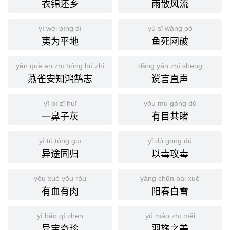
衣锦还乡
雨散风流
yí wéi píng dì
yú sǐ wǎng pò
夷为平地
鱼死网破
yàn què ān zhī hóng hú zhì
dǎng yán zhí shēng
燕雀安知鸿鹄志
谠言直声
yī bí zǐ huī
yǒu mù gòng dǔ
一鼻子灰
有目共睹
yì tú tóng guī
yǐ dú gōng dú
异途同归
以毒攻毒
yǒu xuè yǒu ròu
yáng chūn bái xuě
有血有肉
阳春白雪
yì bǎo qí zhēn
yǔ máo zhī měi
异宝奇珍
羽旄之美