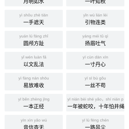
月明如水
一叶知秋
yì shǒu zhē tiān
yǐn wù lián lèi
一手遮天
引物连类
yuán lú fāng zhǐ
yáng méi tǔ qì
圆颅方趾
扬眉吐气
yǐ wén luàn fǎ
yī cùn dān xīn
以文乱法
一寸丹心
yì fàng nán shōu
yī sī bù gǒu
易放难收
一丝不苟
yī běn zhèng jīng
yī nián bèi shé yǎo，shí nián pà j
一本正经
一年被蛇咬，十年怕井绳
yīn xìn yǎo wú
yī lù fēng chén
音信杳无
一路风尘