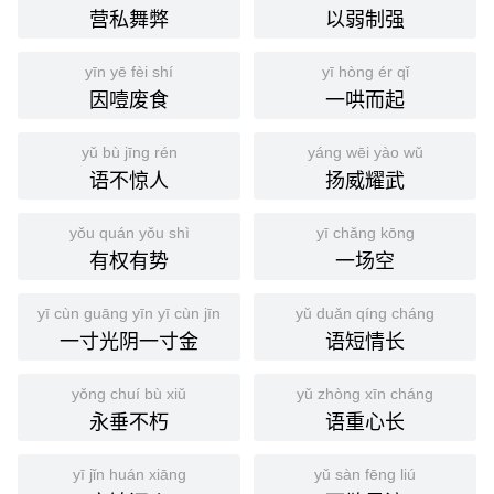
营私舞弊
以弱制强
yīn yē fèi shí
yī hòng ér qǐ
因噎废食
一哄而起
yǔ bù jīng rén
yáng wēi yào wǔ
语不惊人
扬威耀武
yǒu quán yǒu shì
yī chǎng kōng
有权有势
一场空
yī cùn guāng yīn yī cùn jīn
yǔ duǎn qíng cháng
一寸光阴一寸金
语短情长
yǒng chuí bù xiǔ
yǔ zhòng xīn cháng
永垂不朽
语重心长
yī jǐn huán xiāng
yǔ sàn fēng liú