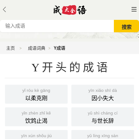
主页
成语词典
Y成语
Y开头的成语
yǐ róu kè gāng
yīn xiǎo shī dà
以柔克刚
因小失大
yǐn zhèn zhǐ kě
yǔ shì cháng cí
饮鸩止渴
与世长辞
yīn xún shǒu jiù
yǔ líng xīng sàn