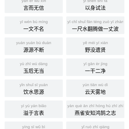
yán ér wú xìn
yǐ shēn shì fǎ
言而无信
以身试法
yī wén bù míng
yī chǐ shuǐ fān téng zuò yī zhàng 
一文不名
一尺水翻腾做一丈波
yuán yuán bù duàn
yě méi yí xián
源源不断
野没遗贤
yù zhī wú dàng
yī gān èr jìng
玉卮无当
一干二净
yǐn shuǐ sī yuán
yún tiān wù dì
饮水思源
云天雾地
yì yú yán biǎo
yàn què ān zhī hóng hú zhī zhì
溢于言表
燕雀安知鸿鹄之志
yíng sī wǔ bì
yǐ ruò zhì qiáng