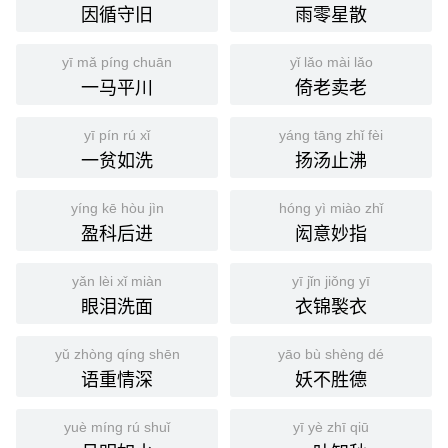
因循守旧
雨零星散
yī mǎ píng chuān
yǐ lǎo mài lǎo
一马平川
倚老卖老
yī pín rú xǐ
yáng tāng zhǐ fèi
一贫如洗
扬汤止沸
yíng kē hòu jìn
hóng yì miào zhǐ
盈科后进
闳意妙指
yǎn lèi xǐ miàn
yī jǐn jiǒng yī
眼泪洗面
衣锦褧衣
yǔ zhòng qíng shēn
yāo bù shèng dé
语重情深
妖不胜德
yuè míng rú shuǐ
yī yè zhī qiū