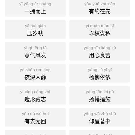
yī yōng ér shàng
yǒu yuē zài xiān
一拥而上
有约在先
yā suì qián
yǐ quán móu sī
压岁钱
以权谋私
yì qì fēng fā
yòng xīn liáng kǔ
意气风发
用心良苦
yè shēn rén jìng
yáng liǔ yī yī
夜深人静
杨柳依依
yí xíng cáng zhì
yáng fān léi gǔ
遗形藏志
扬幡擂鼓
yǒu qù wú huí
yǎng wū zhù shū
有去无回
仰屋著书