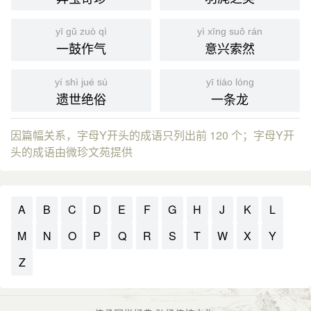
yī gǔ zuò qì
yì xīng suǒ rán
一鼓作气
意兴索然
yí shì jué sú
yī tiáo lóng
遗世绝俗
一条龙
因篇幅关系，字母Y开头的成语只列出前 120 个；字母Y开
头的成语由微珍文苑提供
A
B
C
D
E
F
G
H
J
K
L
M
N
O
P
Q
R
S
T
W
X
Y
Z