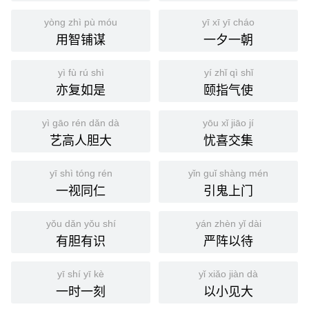
yòng zhì pù móu
yī xī yī cháo
用智铺谋
一夕一朝
yì fù rú shì
yí zhǐ qì shǐ
亦复如是
颐指气使
yì gāo rén dǎn dà
yōu xǐ jiāo jí
艺高人胆大
忧喜交集
yī shì tóng rén
yǐn guǐ shàng mén
一视同仁
引鬼上门
yǒu dǎn yǒu shí
yán zhèn yǐ dài
有胆有识
严阵以待
yī shí yī kè
yǐ xiǎo jiàn dà
一时一刻
以小见大