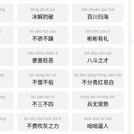
ǐng
bīng jiě dì pò
bǎi chuān guī hǎi
冰解的破
百川归海
í
bù jiāo bù zào
bīn bīn yǒu lǐ
不骄不躁
彬彬有礼
n
bāo shàn biǎn è
bā dǒu zhī cái
褒善贬恶
八斗之才
wài
bù sēng bù sú
bù fēn qīng hóng zào bái
不僧不俗
不分青红皂白
ǒng
bù sān bù sì
bīng wú cháng shì
不三不四
兵无常势
èng
bù fèi chuī huī zhī lì
duō duō bī rén
不费吹灰之力
咄咄逼人