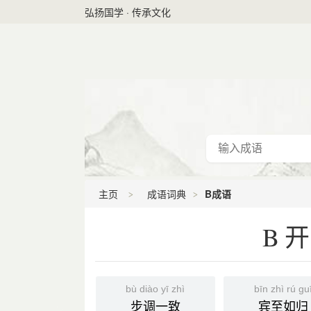
弘扬国学 · 传承文化
主页
成语词典
B成语
B
bù diào yī zhì
bīn zhì rú gu
步调一致
宾至如归