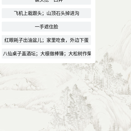
飞机上栽跟头；山顶石头掉进沟
一手遮住脸
红眼耗子出油盆儿；家里吃食，外边下蛋
八仙桌子盖酒坛；大檩做棒锤；大松树作柴火