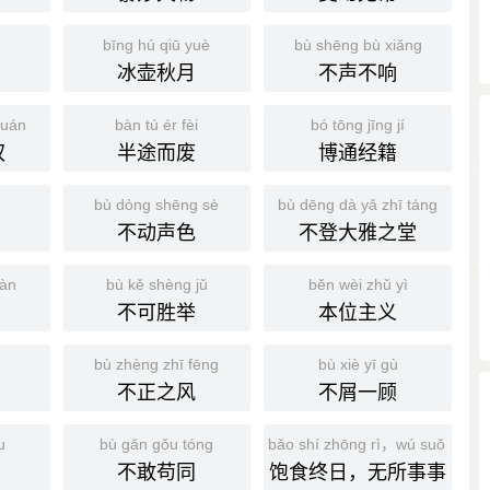
bīng hú qiū yuè
bù shēng bù xiǎng
冰壶秋月
不声不响
quán
bàn tú ér fèi
bó tōng jīng jí
权
半途而废
博通经籍
é
bù dòng shēng sè
bù dēng dà yǎ zhī táng
不动声色
不登大雅之堂
uàn
bù kě shèng jǔ
běn wèi zhǔ yì
不可胜举
本位主义
bù zhèng zhī fēng
bù xiè yī gù
不正之风
不屑一顾
u
bù gǎn gǒu tóng
bǎo shí zhōng rì，wú suǒ shì sh
不敢苟同
饱食终日，无所事事