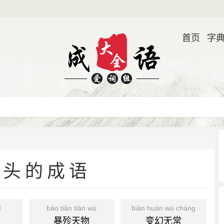
首页
字
开头的成语
ī
bào tiǎn tiān wù
biàn huàn wú cháng
暴殄天物
变幻无常