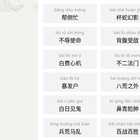
bāng dào máng
bēi shé huàn y
帮倒忙
杯蛇幻影
bù rǔ shǐ mìng
bèi fù shòu d
不辱使命
背腹受敌
bái fèi xīn jī
bù èr fǎ mé
白费心机
不二法门
bào fā hù
bā huāng zhī 
暴发户
八荒之外
bái rì jiàn guǐ
bí qīng liǎn zh
白日见鬼
鼻青脸肿
bīng huāng mǎ luàn
bǎi zhàn bǎi sh
兵荒马乱
百战百胜