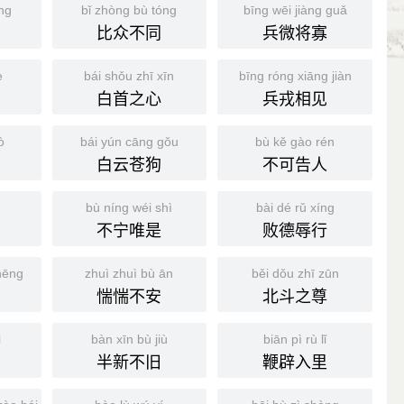
ng
bǐ zhòng bù tóng
bīng wēi jiàng guǎ
比众不同
兵微将寡
è
bái shǒu zhī xīn
bīng róng xiāng jiàn
白首之心
兵戎相见
ò
bái yún cāng gǒu
bù kě gào rén
白云苍狗
不可告人
bù níng wéi shì
bài dé rǔ xíng
不宁唯是
败德辱行
hēng
zhuì zhuì bù ān
běi dǒu zhī zūn
惴惴不安
北斗之尊
i
bàn xīn bù jiù
biān pì rù lǐ
半新不旧
鞭辟入里