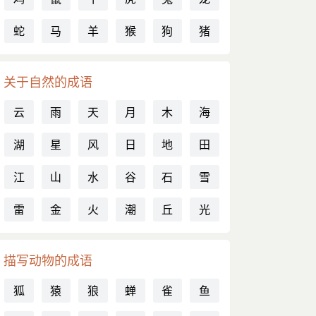
蛇
马
羊
猴
狗
猪
关于自然的成语
云
雨
天
月
木
海
湖
星
风
日
地
田
江
山
水
谷
石
雪
雷
金
火
潮
丘
光
描写动物的成语
ì
狐
猿
狼
蝉
雀
鱼