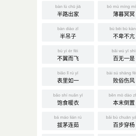
bàn lù chū jiā
bó mù míng m
半路出家
薄暮冥冥
bàn diào zǐ
bù bēi bù kàn
半吊子
不卑不亢
bù yì ér fēi
bǎi wú yī shì
不翼而飞
百无一是
biǎo lǐ rú yī
bài sú shāng f
表里如一
败俗伤风
bǎo shí nuǎn yī
běn mò dào z
饱食暖衣
本末倒置
bá máo lián rú
bǎi bù chuān y
拔茅连茹
百步穿杨