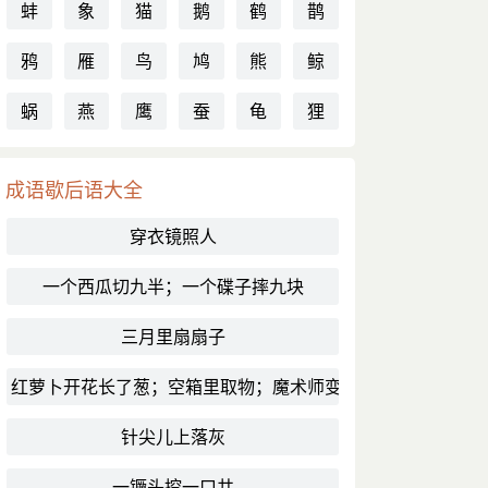
蚌
象
猫
鹅
鹤
鹊
鸦
雁
鸟
鸠
熊
鲸
蜗
燕
鹰
蚕
龟
狸
成语歇后语大全
穿衣镜照人
一个西瓜切九半；一个碟子摔九块
三月里扇扇子
红萝卜开花长了葱；空箱里取物；魔术师变戏法
针尖儿上落灰
一镢头挖一口井