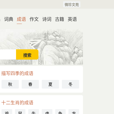
微珍文苑
典
词典
成语
作文
诗词
古籍
英语
描写四季的成语
秋
春
夏
冬
十二生肖的成语
鸡
鼠
牛
虎
兔
龙