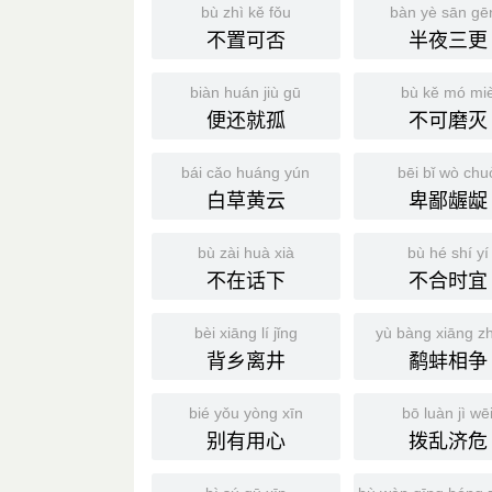
bù zhì kě fǒu
bàn yè sān gē
不置可否
半夜三更
biàn huán jiù gū
bù kě mó mi
便还就孤
不可磨灭
bái cǎo huáng yún
bēi bǐ wò chu
白草黄云
卑鄙龌龊
bù zài huà xià
bù hé shí yí
不在话下
不合时宜
bèi xiāng lí jǐng
yù bàng xiāng z
背乡离井
鹬蚌相争
bié yǒu yòng xīn
bō luàn jì wē
别有用心
拨乱济危