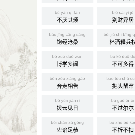
bù yàn qí fán
bié cái yì jū
不厌其烦
别财异居
bǎo jīng cāng sāng
bēi jiǔ shì bīng 
饱经沧桑
杯酒释兵
bó xué duō wén
bù kě duō d
博学多闻
不可多得
bēn zǒu xiāng gào
bào tóu shǔ c
奔走相告
抱头鼠窜
bō yún jiàn rì
bù guò ěr ěr
拨云见日
不过尔尔
bēi chǎn zú gōng
bù zhé bù kò
卑谄足恭
不折不扣