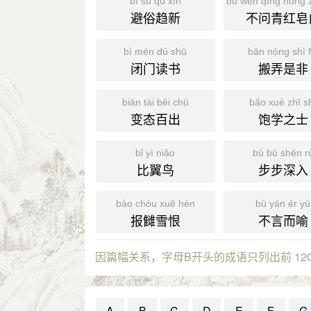
bì sú qū xīn
bù wèn qīng hóng 
避俗趋新
不问青红皂
bì mén dú shū
bān nòng shì f
闭门读书
搬弄是非
biàn tài běi chū
bǎo xué zhī s
变态百出
饱学之士
bǐ yì niǎo
bù bù shēn r
比翼鸟
步步深入
bào chóu xuě hèn
bù yán ér yù
报雠雪恨
不言而喻
因篇幅关系，字母B开头的成语只列出前 12
A
B
C
D
E
F
G