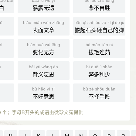
zào bái
bào lù wú yí
bēi bù zì shèng
白
暴露无遗
悲不自胜
ēi
biǎo miàn wén zhāng
bān qǐ shí tóu zá zì jǐ de jiǎo
表面文章
搬起石头砸自己的脚
hì
biàn huà wú fāng
bá máo lián rú
变化无方
拔毛连茹
ù
bèi yù wàng ēn
bì duō lì shǎo
背义忘恩
弊多利少
bù hǎo yì sī
bù zé shǒu duàn
不好意思
不择手段
0 个；字母B开头的成语由微珍文苑提供
H
J
K
L
M
N
O
P
Q