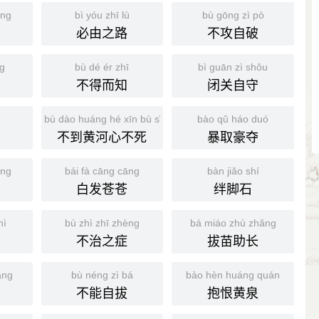
íng
bì yóu zhī lù
bù gōng zì pò
必由之路
不攻自破
g
bù dé ér zhī
bì guān zì shǒu
不得而知
闭关自守
bù dào huáng hé xīn bù sǐ
bào qǔ háo duó
不到黄河心不死
暴取豪夺
ēng
bái fà cāng cāng
bàn jiǎo shí
白发苍苍
绊脚石
hì
bù zhì zhī zhèng
bá miáo zhù zhǎng
不治之症
拔苗助长
áng
bù néng zì bá
bào hèn huáng quán
不能自拔
抱恨黄泉