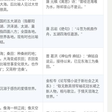
唐 元稹《离思》诗：“曾经沧海难
大海。后比喻人见过大世
为水，除却巫山不是云。”
很高。
国的五大湖泊（指鄱阳
湖、洪泽湖、太湖、巢
唐 吕岩《绝句》：“斗笠为帆扇作
指四面八方；全国各地。
舟，五湖四海任遨游。”
世界各地。现有时也比喻
结。
海；桑田：种桑树的地；
晋 葛洪《神仙传 麻姑》：“麻姑自
。大海变成农田；农田变
说云，接待以来，已见东海三为桑
比喻世事变化很大。也作
田。”
海”；又简称“沧桑”。
金松岑《论写情小说于新社会之关
系》：“取无数高领窄袖花冠长裙之
沉溺于感伤的爱情世界。
新人物，相与歌泣，于情天泪海之
世界。”
。像海一样辽阔；像天空