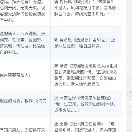
边际。指天地宽广无边。
唐 刘氏瑶《暗别离》：“朱弦暗断
心胸开阔；无拘无束。现
不见人，风动花枝月中影；青鸾脉
容漫无边际的议论或随意
脉西飞去，海阔天空不知处。”
有中心。
说的仙人，即汉钟离、张
洞宾、铁拐李、曹国舅、
明 吴承恩《西游记》第81回：“正
蓝采和、何仙姑。比喻做
是八仙过海，独自显神通。”
自的办法。
宋 陆游《夜宿阳山矶将晓大雨北风
甚劲遂抵雁翅浦》诗：“五更颠风吹
或声势非常浩大。
急雨，倒海翻江洗残暑。白浪如山
泼入船，家人惊怖篙师屋。”
汉 高安世译《佛说鬼问目连经》：
艰险的地方。也作“火海刀
“我一生已来，或登刀山剑树地狱，
或堕火坑……”
唐 王勃《杜少府之任蜀洲》：“与
有知己朋友，即使远在天
君离别意，同是宦游人；海内存知