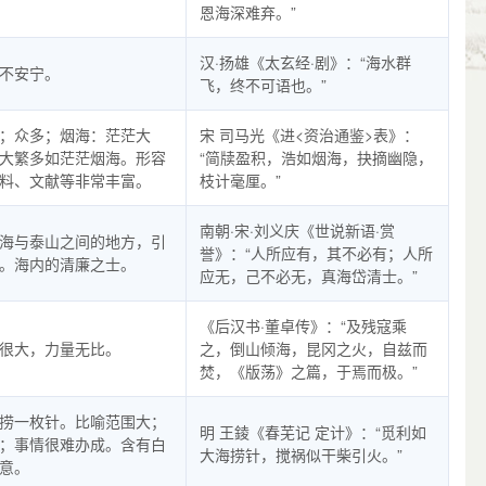
恩海深难弃。”
汉·扬雄《太玄经·剧》：“海水群
不安宁。
飞，终不可语也。”
；众多；烟海：茫茫大
宋 司马光《进<资治通鉴>表》：
大繁多如茫茫烟海。形容
“简牍盈积，浩如烟海，抉摘幽隐，
料、文献等非常丰富。
枝计毫厘。”
南朝·宋·刘义庆《世说新语·赏
海与泰山之间的地方，引
誉》：“人所应有，其不必有；人所
。海内的清廉之士。
应无，己不必无，真海岱清士。”
《后汉书·董卓传》：“及残寇乘
很大，力量无比。
之，倒山倾海，昆冈之火，自兹而
焚，《版荡》之篇，于焉而极。”
捞一枚针。比喻范围大；
明 王錂《春芜记 定计》：“觅利如
；事情很难办成。含有白
大海捞针，搅祸似干柴引火。”
意。