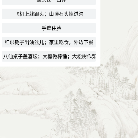
飞机上栽跟头；山顶石头掉进沟
一手遮住脸
红眼耗子出油盆儿；家里吃食，外边下蛋
八仙桌子盖酒坛；大檩做棒锤；大松树作柴火