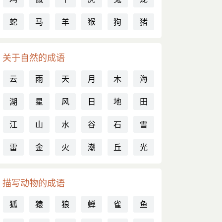
蛇
马
羊
猴
狗
猪
关于自然的成语
云
雨
天
月
木
海
湖
星
风
日
地
田
江
山
水
谷
石
雪
雷
金
火
潮
丘
光
描写动物的成语
狐
猿
狼
蝉
雀
鱼