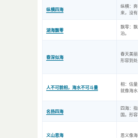
纵横：奔
纵横四海
来，没有
飘零：飘
湖海飘零
泊。
春天美丽
春深似海
形容到处
相：估量
人不可貌相，海水不可斗量
就像海水
四海：指
名扬四海
国。形容
义山恩海
恩义像海