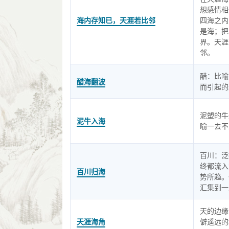
想感情相
海内存知已，天涯若比邻
四海之内
是海；把
界。天涯
邻。
醋：比喻
醋海翻波
而引起的
泥塑的牛
泥牛入海
喻一去不
百川：泛
终都流入
百川归海
势所趋。
汇集到一
天的边缘
天涯海角
僻遥远的