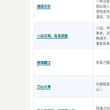
一样没有
海阔天空
原比喻人
常用来形
漫谈；没
八仙：传
果老、吕
八仙过海，各显其能
韩湘子、
事各有各
形容力量
倒海翻江
比喻极其
刀山火海
山”。
四海之内