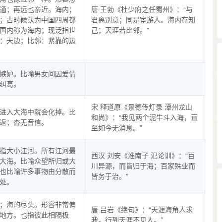
通；再远也亲近。海内；
唐·王勃《杜少府之任蜀州》：“与
；古时候认为中国四周都
君离别意；同是宦游人。海内存知
国内称为海内；现泛指世
己；天涯若比邻。”
：天边；比邻：紧靠的边
嫉妒。比喻男女间因爱情
纠葛。
宋 释道原《景德传灯录 潭州龙山
进入大海中就会化掉。比
和尚》：“我见两个泥牛斗入海，直
返；杳无音信。
至如今无消息。”
指大小江河。所有江河最
西汉 刘安《淮南子 氾论训》：“百
大海。比喻众望所归或大
川异源，而皆归于海；百家殊业而
也比喻许多事物由分散而
皆务于治。”
处。
；海的尽头。形容非常偏
唐 吕岩《绝句》：“天涯海角人求
地方。也指彼此相隔极
我，行到天涯不见人。”