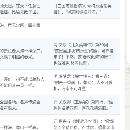
驰无阻。在天下任意往
《三国志通俗演义·青梅煮酒论英
阻挡。比喻无敌于世。
雄》：“得志则纵横四海。”
泊。居无定所，四处飘
清·文康《儿女英雄传》第30回：
的景色像大海一样深广。
“这屋里那块‘四乐堂’的匾，可算挂
充满了明媚的春光。
定了！不然，这‘春深似海’的屋子，
也就难免‘愁深似海’。”
明·冯梦龙《醒世恒言》第三卷：
，评价。指不能以貌取人
“别是一番面目，想到：‘人不可貌
不能用斗来量一样。
相，海水不可斗量！’”
全国各地。名声传遍全
元·关汉卿《五侯宴》第四折：“雄
名声很大。
纠纠名扬四海，喜孜孜笑满腮。”
元·柯丹丘《荆钗记·忆母》：“欣然
一样深，像山一样高。
便周全助路费，召共居，感此义山