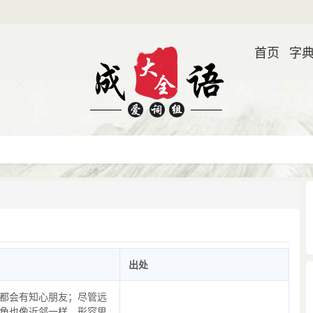
首页
字
出处
都会有知心朋友；尽管远
角也像近邻一样。形容思