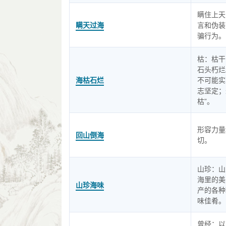
瞒住上天
瞒天过海
言和伪装
骗行为。
枯：枯干
石头朽烂
海枯石烂
不可能实
志坚定；
枯”。
形容力量
回山倒海
切。
山珍：山
海里的美
山珍海味
产的各种
味佳肴。
曾经：以