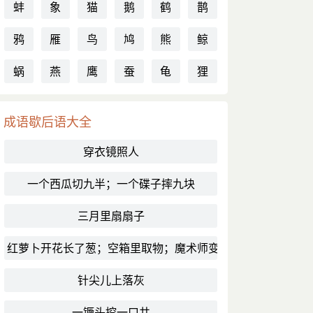
蚌
象
猫
鹅
鹤
鹊
鸦
雁
鸟
鸠
熊
鲸
蜗
燕
鹰
蚕
龟
狸
成语歇后语大全
穿衣镜照人
一个西瓜切九半；一个碟子摔九块
三月里扇扇子
红萝卜开花长了葱；空箱里取物；魔术师变戏法
针尖儿上落灰
一镢头挖一口井