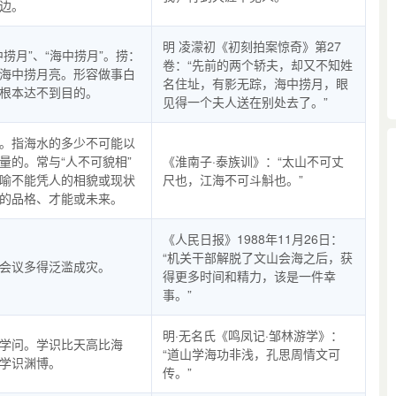
边。
明 凌濛初《初刻拍案惊奇》第27
中捞月”、“海中捞月”。捞：
卷：“先前的两个轿夫，却又不知姓
海中捞月亮。形容做事白
名住址，有影无踪，海中捞月，眼
根本达不到目的。
见得一个夫人送在别处去了。”
。指海水的多少不可能以
量的。常与“人不可貌相”
《淮南子·泰族训》：“太山不可丈
喻不能凭人的相貌或现状
尺也，江海不可斗斛也。”
的品格、才能或未来。
《人民日报》1988年11月26日：
“机关干部解脱了文山会海之后，获
会议多得泛滥成灾。
得更多时间和精力，该是一件幸
事。”
明·无名氏《鸣凤记·邹林游学》：
学问。学识比天高比海
“道山学海功非浅，孔思周情文可
学识渊博。
传。”