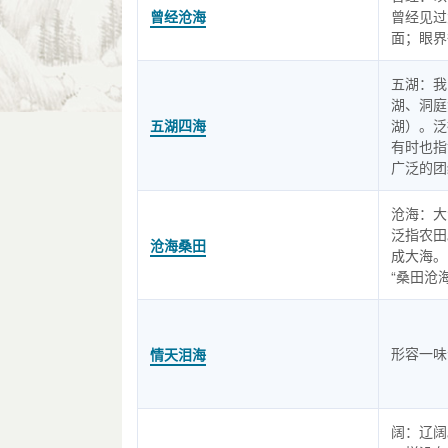
曾经沧海
曾经见过
面；眼界
五湖：我
湖、洞庭
五湖四海
湖）。泛
有时也指
广泛的团
沧海：大
泛指农田
沧海桑田
成大海。
“桑田沧
形容一味
情天泪海
阔：辽阔