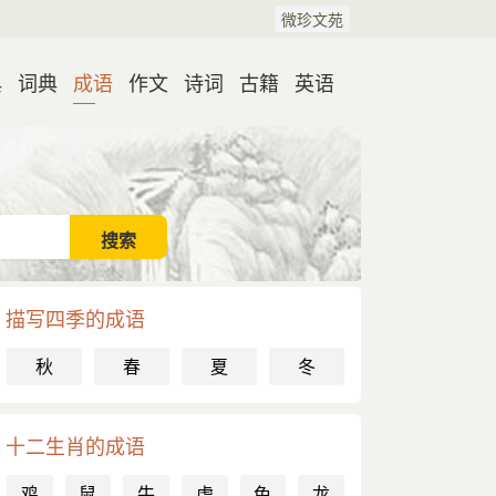
微珍文苑
典
词典
成语
作文
诗词
古籍
英语
描写四季的成语
秋
春
夏
冬
十二生肖的成语
鸡
鼠
牛
虎
兔
龙