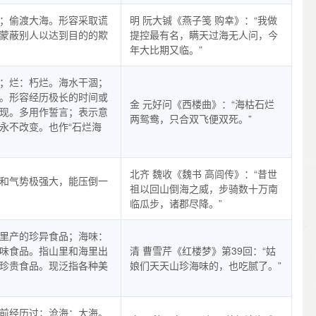
；偷渡大海。形容采取谎
明 阮大铖《燕子笺 购幸》：“我做
蒙蔽别人以达到目的的欺
提控最有名，瞒天过海无人问，今
年大比期又临。”
；烂：朽烂。海水干涸；
。形容经历极长的时间或
金 元好问《西楼曲》：“海枯石烂
现。多用作誓言；表示意
两鸳鸯，只合双飞便双死。”
永不改变。也作“石烂海
北齐 魏收《魏书 高闾传》：“昔世
和气势极强大，能压倒一
祖以回山倒海之威，步骑数十万南
临瓜步，诸郡尽降。”
里产的珍异食品；海味：
味食品。指山里和海里出
清 曹雪芹《红楼梦》第39回：“姑
珍贵食品。现泛指各种美
娘们天天山珍海味的，也吃腻了。”
前经历过；沧海：大海。