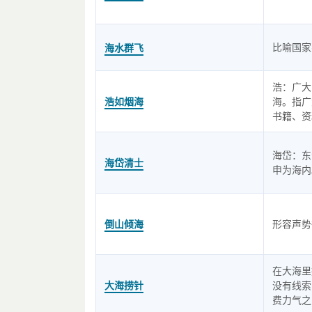
比喻国家
海水群飞
浩：广大
浩如烟海
海。指广
书籍、资
海岱：东
海岱清士
申为海内
倒山倾海
形容声势
在大海里
大海捞针
没有线索
费力气之