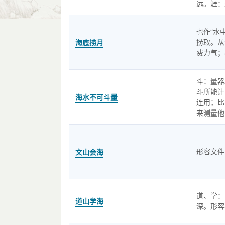
远。涯：
也作“水
捞取。从
海底捞月
费力气；
斗：量器
斗所能计
海水不可斗量
连用；比
来测量他
形容文件
文山会海
道、学：
道山学海
深。形容