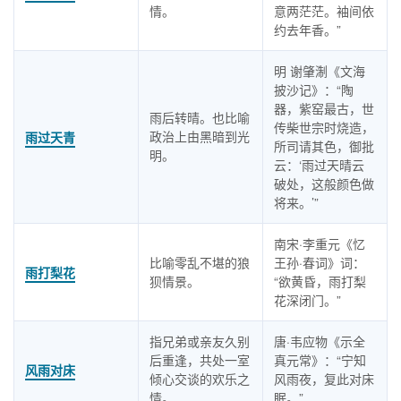
情。
意两茫茫。袖间依
约去年香。”
明 谢肇淛《文海
披沙记》：“陶
器，紫窑最古，世
雨后转晴。也比喻
传柴世宗时烧造，
政治上由黑暗到光
雨过天青
所司请其色，御批
明。
云：‘雨过天晴云
破处，这般颜色做
将来。’”
南宋·李重元《忆
比喻零乱不堪的狼
王孙·春词》词：
雨打梨花
狈情景。
“欲黄昏，雨打梨
花深闭门。”
指兄弟或亲友久别
唐·韦应物《示全
后重逢，共处一室
真元常》：“宁知
风雨对床
倾心交谈的欢乐之
风雨夜，复此对床
情。
眠。”