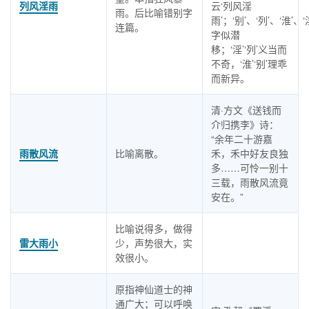
列风淫雨
云‘列风淫
雨。后比喻错别字
雨’；‘别’、‘列’、‘淮’、‘
连篇。
字似潜
移；‘淫’‘列’义当而
不奇，‘淮’‘别’理乖
而新异。
清·方文《送钱而
介归携李》诗：
“余年二十游嘉
雨散风流
比喻离散。
禾，禾中好友良独
多……可怜一别十
三载，雨散风流竟
安在。”
比喻说得多，做得
雷大雨小
少，声势很大，实
效很小。
原指神仙道士的神
通广大；可以呼唤