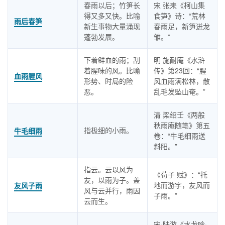
春雨以后；竹笋长
宋 张耒《柯山集
得又多又快。比喻
食笋》诗：“荒林
雨后春笋
新生事物大量涌现
春雨足，新笋迸龙
蓬勃发展。
雏。”
下着鲜血的雨；刮
明 施耐庵《水浒
着腥味的风。比喻
传》第23回：“腥
血雨腥风
形势、时局的险
风血雨满松林，散
恶。
乱毛发坠山奄。”
清 梁绍壬《两般
秋雨庵随笔》第五
指极细的小雨。
牛毛细雨
卷：“牛毛细雨送
斜阳。”
指云。云以风为
《荀子 赋》：“托
友，以雨为子。盖
地而游宇，友风而
友风子雨
风与云并行，雨因
子雨。”
云而生。
宋·陆游《水龙吟·