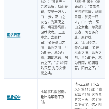
赋》：“昔者先王
战国·楚·宋玉《高
尝游高唐，怠而昼
唐赋》：“昔者先
寝，梦见一妇人，
王尝游高唐，怠而
曰：‘妾，巫山之
昼寝，梦见一妇
女也，为高唐之
人，曰：‘妾，巫
客，闻君游高唐，
山之女也，为高唐
原荐枕席。’王因
之客，闻君游高
雨沾云惹
幸之。去而辞
唐，原荐枕
曰：‘妾在巫山之
席。’王因幸之。
阳，高丘之阻，旦
去而辞曰：‘妾在
为朝云，暮为行
巫山之阳，高丘之
雨，朝朝暮暮，阳
阻，旦为朝云，暮
台之下。’”后以“雨
为行雨，朝朝暮
沾云惹”为男女情
暮，阳台之下。’”
爱之典。
清·石玉昆《小五
义》第113回：“我
比喻事后献殷勤。
就知道他们这五鼠
也比喻帮助不及
雨后送伞
五义里头，这个瘦
时。
鬼不好了，这才叫