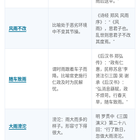
雨后送伞。”
《诗经 郑风 风雨
序》：“《风
比喻处于恶劣环境
风雨不改
雨》，思君子也。
中不变其节操。
乱世则思君子不改
其度焉。”
《后汉书·郑弘
传》：“政有仁
谓时雨跟着车子而
惠，民称苏息”李
降。比喻官吏施行
贤注引三国·吴·谢
随车致雨
仁政及时为民解
承《后汉书》：
忧。
“弘消息繇赋，政
不烦苛。行春天
旱，随车致雨。”
明 罗贯中《三国
滂沱：雨大而多的
演义》第二十八
样子。形容寸下得
大雨滂沱
回：“行了数日，
很大。
忽值大雨滂沱。