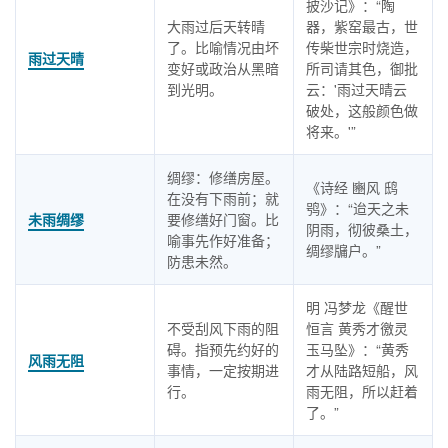
披沙记》：“陶
大雨过后天转晴
器，紫窑最古，世
了。比喻情况由坏
传柴世宗时烧造，
雨过天晴
变好或政治从黑暗
所司请其色，御批
到光明。
云：'雨过天晴云
破处，这般颜色做
将来。'”
绸缪：修缮房屋。
《诗经 豳风 鸱
在没有下雨前；就
鸮》：“迨天之未
未雨绸缪
要修缮好门窗。比
阴雨，彻彼桑土，
喻事先作好准备；
绸缪牖户。”
防患未然。
明 冯梦龙《醒世
不受刮风下雨的阻
恒言 黄秀才徼灵
碍。指预先约好的
玉马坠》：“黄秀
风雨无阻
事情，一定按期进
才从陆路短船，风
行。
雨无阻，所以赶着
了。”