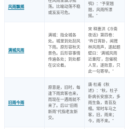
在风雨里飘浮摇
鸮》：“予室翘
荡。比喻动荡不稳
风雨飘摇
翘，风雨所漂
或岌岌可危。
摇。”
宋 释惠洪《冷斋
满城：指全城各
夜话》第四卷：
处。城里到处刮风
“昨日宵卧，闻搅
下雨。原形容秋天
林风雨声，遂起题
满城风雨
景色。后形容事情
壁曰：‘满城风雨
传遍各处；到处都
近重阳’，忽催税
在议论着。
人至，遂败意，只
此一句寄举。”
唐·杜甫《秋
原意是，旧时，每
述》：“秋，杜子
逢下雨宾客也来，
卧病长安旅次，多
而现在一遇雨就不
旧雨今雨
雨生鱼，青苔及
来了。后以“旧雨
榻。常时车马之
新雨”代指老友新
客，旧，雨来；
交。
今，雨不来。”