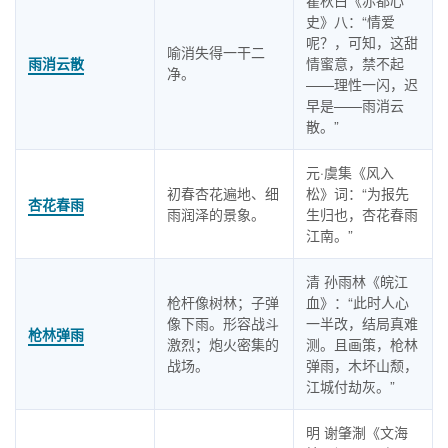
瞿秋白《赤都心
史》八：“情爱
呢？，可知，这甜
喻消失得一干二
雨消云散
情蜜意，禁不起
净。
——理性一闪，迟
早是——雨消云
散。”
元·虞集《风入
初春杏花遍地、细
松》词：“为报先
杏花春雨
雨润泽的景象。
生归也，杏花春雨
江南。”
清 孙雨林《皖江
枪杆像树林；子弹
血》：“此时人心
像下雨。形容战斗
一半改，结局真难
枪林弹雨
激烈；炮火密集的
测。且画策，枪林
战场。
弹雨，木坏山颓，
江城付劫灰。”
明 谢肇淛《文海