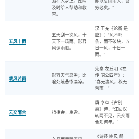
落在人身上。比喻
能以夏雨雨人，吾
及时给人帮助和教
穷必矣。”
育。
汉 王充《论衡 是
五天刮一次风，十
应》：“风不鸣
五风十雨
天下一场雨。形容
条，雨不破块，五
风调雨顺。
日一风，十日一
雨。”
先秦 左丘明《左
形容天气恶劣；比
传 昭公四年》：
凄风苦雨
喻处境悲惨凄凉。
“春无凄风，秋无
苦雨。”
唐·李益《古别
离》诗：“江回汉
指相会，重逢。
云交雨合
转两不见，云交雨
合知何年。”
《诗经 豳风 鸱