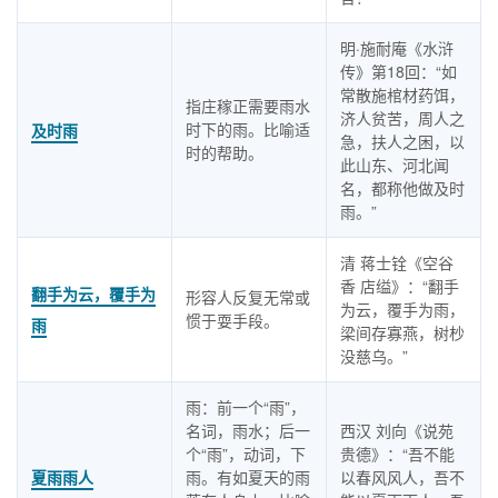
明·施耐庵《水浒
传》第18回：“如
常散施棺材药饵，
指庄稼正需要雨水
济人贫苦，周人之
时下的雨。比喻适
及时雨
急，扶人之困，以
时的帮助。
此山东、河北闻
名，都称他做及时
雨。”
清 蒋士铨《空谷
香 店缢》：“翻手
翻手为云，覆手为
形容人反复无常或
为云，覆手为雨，
惯于耍手段。
雨
梁间存寡燕，树杪
没慈乌。”
雨：前一个“雨”，
名词，雨水；后一
西汉 刘向《说苑
个“雨”，动词，下
贵德》：“吾不能
夏雨雨人
雨。有如夏天的雨
以春风风人，吾不