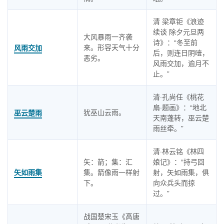
清 梁章钜《浪迹
续谈 除夕元旦两
大风暴雨一齐袭
诗》：“冬至前
来。形容天气十分
风雨交加
后，则连日阴噎，
恶劣。
风雨交加，逾月不
止。”
清·孔尚任《桃花
扇·题画》：“地北
犹巫山云雨。
巫云楚雨
天南蓬转，巫云楚
雨丝牵。”
清·林云铭《林四
矢：箭；集：汇
娘记》：“持弓回
矢如雨集
集。箭像雨一样射
射，矢如雨集，俱
下。
向众兵头而掠
过。”
战国楚宋玉《高唐