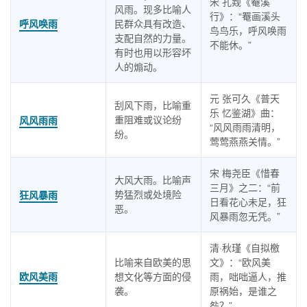
宋 孔觌《罨溪
风雨。现多比喻人
行》：“罨画溪头
呼风唤雨
民群众具有改造、
鸟鸟乐，呼风唤雨
支配自然的力量。
不能休。”
有时也用以形容坏
人的煽动。
元 张可久《普天
刮风下雨，比喻重
乐 忆鉴湖》曲：
重阻难或议论纷
风风雨雨
“风风雨雨清明，
纷。
莺莺燕燕关情。”
宋 梅尧臣《惜春
大风大雨。比喻声
三月》之二：“前
势猛烈或处境险
狂风暴雨
日看花心未足，狂
恶。
风暴雨忽无凭。”
清·秋瑾《自拟檄
比喻来自欧美的思
文》：“欧风美
欧风美雨
想文化等方面的侵
雨，咄咄逼人，推
袭。
原祸始，是谁之
咎？”