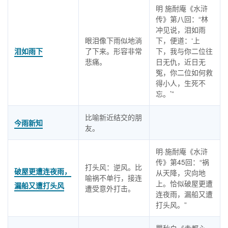
明 施耐庵《水浒
传》第八回：“林
冲见说，泪如雨
眼泪像下雨似地淌
下，便道：‘上
泪如雨下
了下来。形容非常
下，我与你二位往
悲痛。
日无仇，近日无
冤，你二位如何救
得小人，生死不
忘。’”
比喻新近结交的朋
今雨新知
友。
明·施耐庵《水浒
传》第45回：“祸
打头风：逆风。比
破屋更遭连夜雨，
从天降，灾向地
喻祸不单行，接连
上。恰似破屋更遭
漏船又遭打头风
遭受意外打击。
连夜雨，漏船又遭
打头风。”