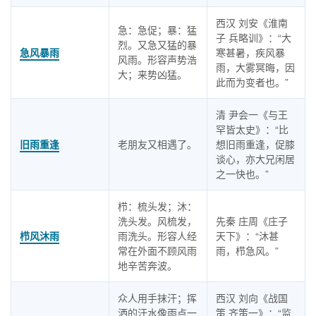
西汉 刘安《淮南
急：急促；暴：猛
子 兵略训》：“大
烈。又急又猛的暴
急风暴雨
寒甚暑，疾风暴
风雨。形容声势浩
雨，大雾冥晦，因
大；来势凶猛。
此而为变者也。”
清 尹会一《与王
罕皆太史》：“比
旧雨重逢
老朋友又相遇了。
想旧雨重逢，促膝
谈心，亦大兄闲居
之一快也。”
栉：梳头发；沐：
洗头发。风梳发，
先秦 庄周《庄子
栉风沐雨
雨洗头。形容人经
天下》：“沐甚
常在外面不顾风雨
雨，栉急风。”
地辛苦奔波。
众人用手抹汗；挥
西汉 刘向《战国
洒的汗水像雨点一
策 齐策一》：“监