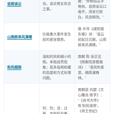
曲：“弄柳拈花手
合。谈论男女欢合
说雨谈云
倦抬，说雨谈云口
之事。
倦开，须发已斑
白，风流顿改。”
唐 许浑《咸阳城
比喻重大事件发生
东楼》诗：“溪云
山雨欲来风满楼
前的紧张情势。
初起日沉阁，山雨
欲来风满楼。”
温和的风和细小的
南朝 陈 张正见
雨。本指自然现
《陪衡阳游耆阇
和风细雨
象；现多指用和缓
诗》：“清风吹麦
的态度和方式处理
垄，细雨濯梅
问题。
林。”
南朝梁·刘勰《文
心雕龙·练字》：
“《尚书大传》
有‘别风淮雨’，
列：烈；淫：过
《帝王世纪》
量。本指狂风暴