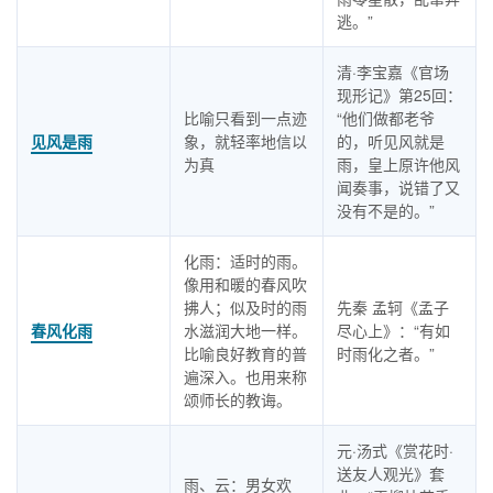
逃。”
清·李宝嘉《官场
现形记》第25回：
比喻只看到一点迹
“他们做都老爷
见风是雨
象，就轻率地信以
的，听见风就是
为真
雨，皇上原许他风
闻奏事，说错了又
没有不是的。”
化雨：适时的雨。
像用和暖的春风吹
拂人；似及时的雨
先秦 孟轲《孟子
春风化雨
水滋润大地一样。
尽心上》：“有如
比喻良好教育的普
时雨化之者。”
遍深入。也用来称
颂师长的教诲。
元·汤式《赏花时·
送友人观光》套
雨、云：男女欢