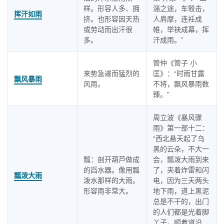
样。形容人多、拥
淄之途，车彀击，
挥汗如雨
挤。也形容因天热
人肩摩，连衽成
或劳动而出汗很
帷，举袂成幕，挥
多。
汗成雨。”
管仲《管子 小
来势急遽而猛烈的
匡》：“时雨甘露
飘风暴雨
风雨。
不将，飘风暴雨数
臻。”
周立波《暴风骤
雨》第一部十二：
“西北悬天起了乌
黑的云朵，不大一
瓢：剖开葫芦做成
会，瓢泼大雨到来
的舀水器。像用瓢
了，夹着炸雷和闪
瓢泼大雨
泼水那样的大雨。
电，因为三天两头
形容雨非常大。
地下雨，道上黑泥
总是不干的，出门
的人们都是光着脚
丫子，顺着道沿