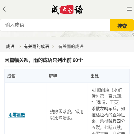
成语
有关雨的成语
有关雨的成语
因篇幅关系，雨的成语只列出前 60个
成语
解释
出处
明·施耐庵《水浒
传》第一百九回：
“［张清、王英］
杀散左哨军兵，如
残败零落貌。常用
雨零星散
摧枯拉朽的直冲进
以比喻溃败。
来，杀得贼兵四分
五裂，七断八续，
雨零星散，乱窜奔