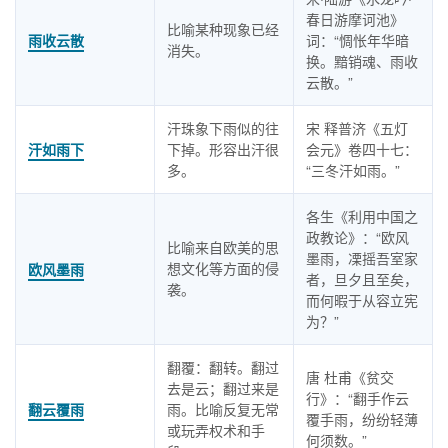
春日游摩诃池》
比喻某种现象已经
雨收云散
词：“惆怅年华暗
消失。
换。黯销魂、雨收
云散。”
汗珠象下雨似的往
宋 释普济《五灯
汗如雨下
下掉。形容出汗很
会元》卷四十七：
多。
“三冬汗如雨。”
各生《利用中国之
政教论》：“欧风
比喻来自欧美的思
墨雨，凓摇吾室家
想文化等方面的侵
欧风墨雨
者，旦夕且至矣，
袭。
而何暇于从容立宪
为？”
翻覆：翻转。翻过
唐 杜甫《贫交
去是云；翻过来是
行》：“翻手作云
翻云覆雨
雨。比喻反复无常
覆手雨，纷纷轻薄
或玩弄权术和手
何须数。”