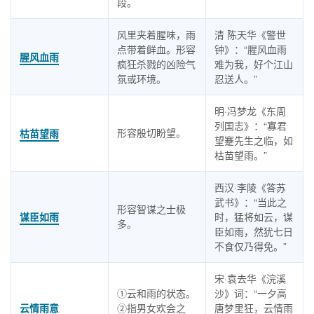
段。
风里夹着腥味，雨
清 陈天华《警世
点带着鲜血。形容
钟》：“腥风血雨
腥风血雨
疯狂杀戮的凶险气
难为我，好个江山
氛或环境。
忍送人。”
明·冯梦龙《东周
列国志》：“寡君
形容殷切盼望。
枯苗望雨
望蹇先生之临，如
枯苗望雨。”
西汉·李陵《答苏
武书》：“当此之
形容智谋之士极
谋臣如雨
时，猛将如云，谋
多。
臣如雨，然犹七日
不食仅乃得免。”
宋·袁去华《浣溪
①云和雨的状态。
沙》词：“一夕高
云情雨意
②指男女欢会之
唐梦里狂，云情雨