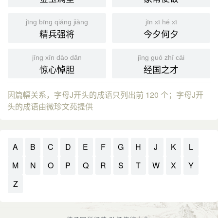
jīng bīng qiáng jiàng
jīn xī hé xī
精兵强将
今夕何夕
jīng xīn dào dǎn
jīng guó zhī cái
惊心悼胆
经国之才
因篇幅关系，字母J开头的成语只列出前 120 个；字母J开
头的成语由微珍文苑提供
A
B
C
D
E
F
G
H
J
K
L
M
N
O
P
Q
R
S
T
W
X
Y
Z