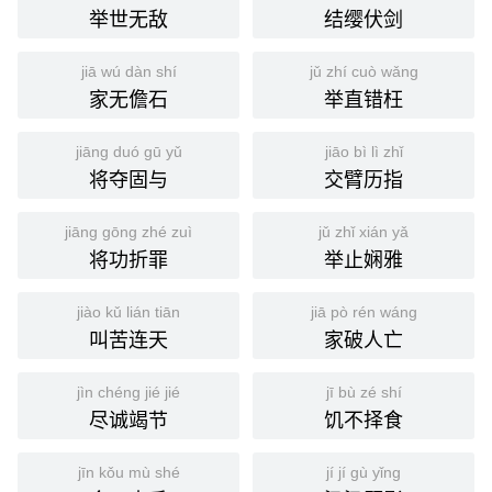
举世无敌
结缨伏剑
jiā wú dàn shí
jǔ zhí cuò wǎng
家无儋石
举直错枉
jiāng duó gū yǔ
jiāo bì lì zhǐ
将夺固与
交臂历指
jiāng gōng zhé zuì
jǔ zhǐ xián yǎ
将功折罪
举止娴雅
jiào kǔ lián tiān
jiā pò rén wáng
叫苦连天
家破人亡
jìn chéng jié jié
jī bù zé shí
尽诚竭节
饥不择食
jīn kǒu mù shé
jí jí gù yǐng