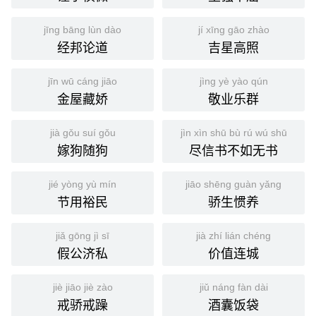
jīng bāng lùn dào
jí xīng gāo zhào
经邦论道
吉星高照
jīn wū cáng jiāo
jìng yè yào qún
金屋藏娇
敬业乐群
jià gǒu suí gǒu
jìn xìn shū bù rú wú shū
嫁狗随狗
尽信书不如无书
jié yòng yù mín
jiāo shēng guàn yǎng
节用裕民
骄生惯养
jiǎ gōng jì sī
jià zhí lián chéng
假公济私
价值连城
jiè jiāo jiè zào
jiǔ náng fàn dài
戒骄戒躁
酒囊饭袋