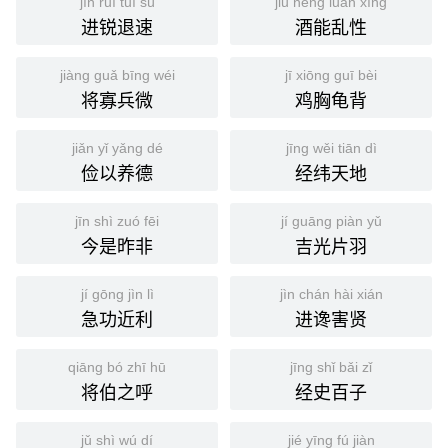
jìn ruì tuì sù
jiǔ néng luàn xìng
进锐退速
酒能乱性
jiàng guǎ bīng wéi
jī xiōng guī bèi
将寡兵微
鸡胸龟背
jiǎn yǐ yǎng dé
jīng wěi tiān dì
俭以养德
经纬天地
jīn shì zuó fēi
jí guāng piàn yǔ
今是昨非
吉光片羽
jí gōng jìn lì
jìn chán hài xián
急功近利
进谗害贤
qiāng bó zhī hū
jīng shǐ bǎi zǐ
将伯之呼
经史百子
jǔ shì wú dí
jié yīng fú jiàn