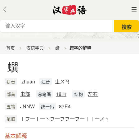
首页
汉语字典
蟤
蟤字的解释
蟤
zhuān
ㄓㄨㄢ
拼音
注音
虫部
18画
左右
部首
总笔画
结构
JNNW
87E4
五笔
统一码
丨フ一丨一丶フ一フフ一フ一丨丨一ノ丶
笔顺
基本解释