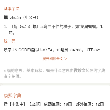
基本字义
蟤
zhuān（ㄓㄨㄢ）
⒈ 〔蜿（
）蟤〕a.弯曲不伸的样子，如“龙屈蟤蟤。”b.
wān
蛇。
统一码
蟤字UNICODE编码U+87E4，10进制: 34788，UTF-32:
000087E4，UTF-8: E8 9F A4。
展开阅读全文 ∨
蟤字位于中日韩统一表意文字（CJK Unified
Ideographs）。
※ 蟤的意思、基本解释，蟤是什么意思由
微珍文苑
在线字典
查字提供。
康熙字典
蟤【申集中】【虫部】 康熙筆画：18画，部外筆画：12画