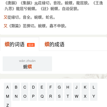
《唐韻》《集韻》
莊緣切，音跧。蜿蟤，龍屈貌。《王逸
·九思》龍屈兮蜿蟤。《註》蜿蟤，自迫促貌。
又
從緣切，音全。蜿蟤，蛇名。
又
《類篇》茁撰切。蜿蟤，蟲不申貌。
蟤
的词语
蟤
的成语
组词
wān zhuān
蜿
蟤
A
B
C
D
E
F
G
H
J
K
L
M
N
O
P
Q
R
S
T
W
X
Y
Z