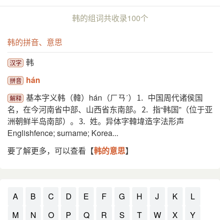
韩的组词共收录100个
韩的拼音、意思
韩
汉字
hán
拼音
基本字义韩（韓）hán（ㄏㄢˊ）⒈ 中国周代诸侯国
解释
名，在今河南省中部、山西省东南部。⒉ 指“韩国”（位于亚
洲朝鲜半岛南部）。⒊ 姓。异体字韓㙔造字法形声
Englishfence; surname; Korea...
要了解更多，可以查看【
韩的意思
】
A
B
C
D
E
F
G
H
J
K
L
M
N
O
P
Q
R
S
T
W
X
Y