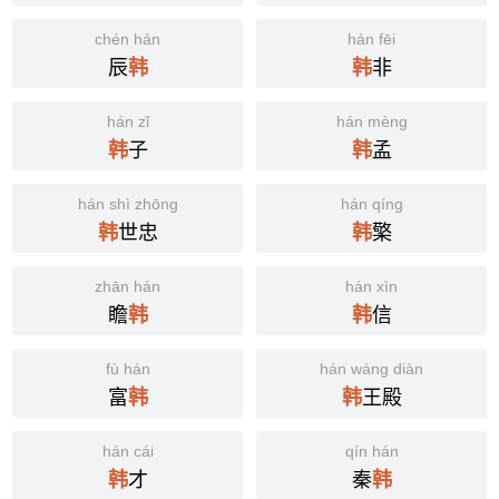
chén hán
hán fēi
辰
非
韩
韩
hán zǐ
hán mèng
子
孟
韩
韩
hán shì zhōng
hán qíng
世忠
檠
韩
韩
zhān hán
hán xìn
瞻
信
韩
韩
fù hán
hán wáng diàn
富
王殿
韩
韩
hán cái
qín hán
才
秦
韩
韩