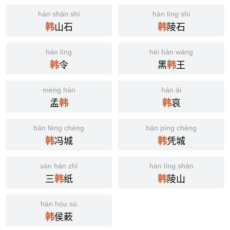
hán shān shí
hán líng shí
山石
陵石
韩
韩
hán líng
hēi hán wáng
令
黑
王
韩
韩
mèng hán
hán āi
孟
哀
韩
韩
hán féng chéng
hán píng chéng
冯城
凭城
韩
韩
sān hán zhǐ
hán líng shān
三
纸
陵山
韩
韩
hán hóu sù
侯蔌
韩