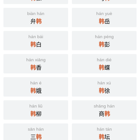
biàn hán
hán yuè
弁
岳
韩
韩
hán bái
hán péng
白
彭
韩
韩
hán xiāng
hán dié
香
蝶
韩
韩
hán é
hán xú
娥
徐
韩
韩
hán liǔ
shāng hán
柳
商
韩
韩
sān hán
hán tán
三
坛
韩
韩