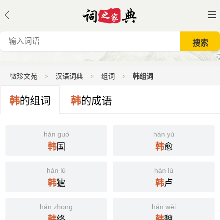
微珍文苑
汉语词典
组词
韩组词
韩
的组词
韩
的成语
hán guó
hán yù
国
愈
韩
韩
hán lú
hán lú
獹
卢
韩
韩
hán zhōng
hán wèi
终
魏
韩
韩