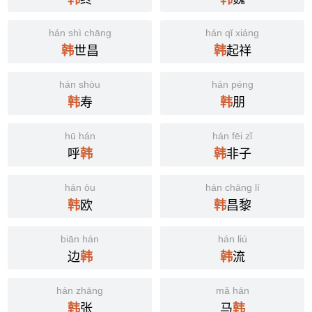
hán shì chāng
hán qǐ xiáng
世昌
起祥
韩
韩
hán shòu
hán péng
寿
朋
韩
韩
hū hán
hán fēi zǐ
呼
非子
韩
韩
hán ōu
hán chāng lí
欧
昌黎
韩
韩
biān hán
hán liú
边
流
韩
韩
hán zhāng
mǎ hán
张
马
韩
韩