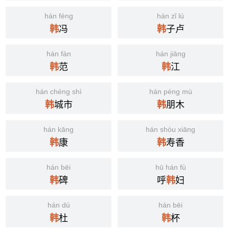
hán féng
hán zǐ lú
冯
子卢
韩
韩
hán fàn
hán jiāng
范
江
韩
韩
hán chéng shì
hán péng mù
城市
朋木
韩
韩
hán kāng
hán shòu xiāng
康
寿香
韩
韩
hán bēi
hū hán fù
碑
呼
妇
韩
韩
hán dù
hán bēi
杜
杯
韩
韩