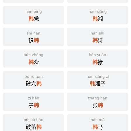
hán píng
hán xiāng
凭
湘
韩
韩
shí hán
hán shī
识
诗
韩
韩
hán zhòng
hán yuàn
众
掾
韩
韩
pò liù hán
hán xiāng zǐ
破六
湘子
韩
韩
zǐ hán
zhāng hán
子
张
韩
韩
pò luò hán
hán mǎ
破落
马
韩
韩